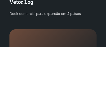
Vetor Log
Deck comercial para expansão em 4 países
FINTECH · VENDAS
Cumbre Pagamentos
Material de vendas do time comercial